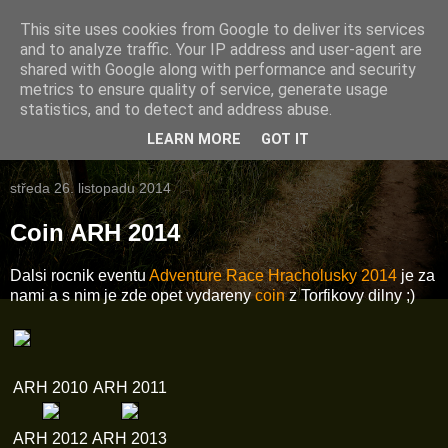
This site uses cookies from Google to deliver its services
Frenkovo nepravidelný
and to analyze traffic. Your IP address and user-agent are
shared with Google along with performance and security
BLOG
metrics to ensure quality of service, generate usage
statistics, and to detect and address abuse.
přístupy od 21.9.2008 :
LEARN MORE
GOT IT
středa 26. listopadu 2014
Coin ARH 2014
Dalsi rocnik eventu
Adventure Race Hracholusky 2014
je za
nami a s nim je zde opet vydareny
coin
z Torfikovy dilny ;)
ARH 2010
ARH 2011
ARH 2012
ARH 2013