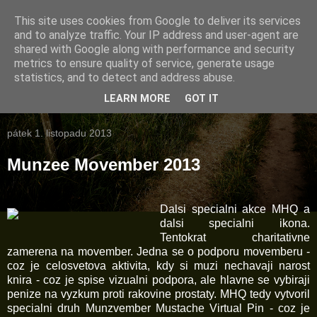
This site uses cookies from Google to deliver its services
Frenkovo nepravidelný
and to analyze traffic. Your IP address and user-agent are
shared with Google along with performance and security
BLOG
metrics to ensure quality of service, generate usage
statistics, and to detect and address abuse.
přístupy od 21.9.2008 :
LEARN MORE
GOT IT
pátek 1. listopadu 2013
Munzee Movember 2013
Dalsi specialni akce MHQ a
dalsi specialni ikona.
Tentokrat charitativne
zamerena na movember. Jedna se o podporu movemberu -
coz je celosvetova aktivita, kdy si muzi nechavaji narost
knira - coz je spise vizualni podpora, ale hlavne se vybiraji
penize na vyzkum proti rakovine prostaty. MHQ tedy vytvoril
specialni druh Munzvember Mustache Virtual Pin - coz je