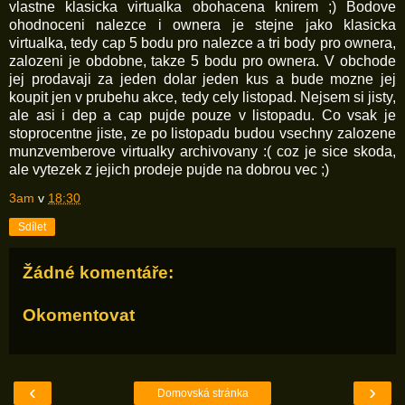
vlastne klasicka virtualka obohacena knirem ;) Bodove
ohodnoceni nalezce i ownera je stejne jako klasicka
virtualka, tedy cap 5 bodu pro nalezce a tri body pro ownera,
zalozeni je obdobne, takze 5 bodu pro ownera. V obchode
jej prodavaji za jeden dolar jeden kus a bude mozne jej
koupit jen v prubehu akce, tedy cely listopad. Nejsem si jisty,
ale asi i dep a cap pujde pouze v listopadu. Co vsak je
stoprocentne jiste, ze po listopadu budou vsechny zalozene
munzvemberove virtualky archivovany :( coz je sice skoda,
ale vytezek z jejich prodeje pujde na dobrou vec ;)
3am
v
18:30
Sdílet
Žádné komentáře:
Okomentovat
‹
›
Domovská stránka